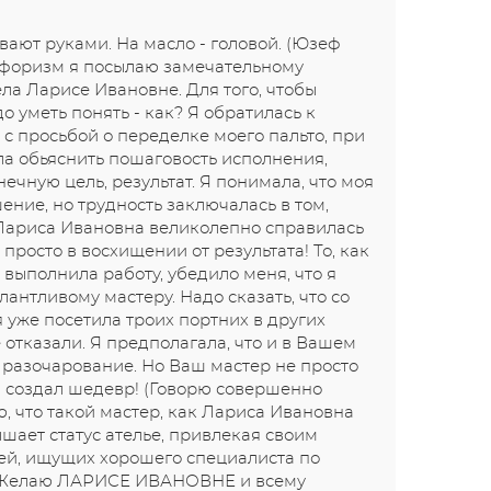
вают руками. На масло - головой. (Юзеф
афоризм я посылаю замечательному
ела Ларисе Ивановне. Для того, чтобы
до уметь понять - как? Я обратилась к
с просьбой о переделке моего пальто, при
ла обьяснить пошаговость исполнения,
ечную цель, результат. Я понимала, что моя
ение, но трудность заключалась в том,
 Лариса Ивановна великолепно справилась
 просто в восхищении от результата! То, как
выполнила работу, убедило меня, что я
лантливому мастеру. Надо сказать, что со
 уже посетила троих портних в других
 отказали. Я предполагала, что и в Вашем
 разочарование. Но Ваш мастер не просто
 а создал шедевр! (Говорю совершенно
ю, что такой мастер, как Лариса Ивановна
шает статус ателье, привлекая своим
ей, ищущих хорошего специалиста по
 Желаю ЛАРИСЕ ИВАНОВНЕ и всему