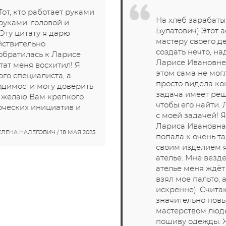
Тот, кто работает руками
На хлеб зарабаты
 руками, головой и
Булатович) Этот 
 Эту цитату я дарю
мастеру своего д
йствительно
создать нечто, на
 обратилась к Ларисе
Ларисе Ивановне 
тат меня восхитил! Я
этом сама не мог
ого специалиста, а
просто видела кон
одимости могу доверить
задача имеет реш
я желаю Вам крепкого
чтобы его найти.
орческих инициатив и
с моей задачей! Я
Лариса Ивановна 
ЕЛЕНА НАЛЕГОВИЧ / 18 МАЯ 2025
попала к очень та
своим изделием я
ателье. Мне везде
ателье меня ждёт
взял мое пальто,
искренне). Счита
значительно повы
мастерством люд
пошиву одежды.