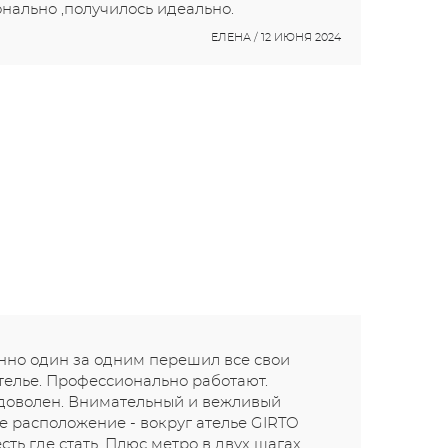
нально ,получилось идеально.
ЕЛЕНА / 12 ИЮНЯ 2024
нно один за одним перешил все свои
телье. Профессионально работают.
 доволен. Внимательный и вежливый
е расположение - вокруг ателье GIRTO
сть где стать. Плюс метро в двух шагах.