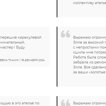
коллективу атель
 перешив каракулевой
Выражаю огромну
внимательный,
Элле за высокий 
астер ! Буду
с непростыми пож
сшила мне потря
Работа была слож
ВНА ТКАЧУК / 18 ДЕКАБРЯ 2024
забрала из ремон
Элла. Все сделан
за ваши «золотые 
ощью в это ателье по
Выражаю огромну