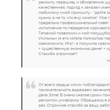
ремонту, перешиву и обновлению шуб
качественная, подход к заказам очен
любимому мной принципу - "дайте за
нужно, а не то, что ему хочется". Мо
предельно профессиональный совет 
исполнение по переделке норковог
Татьяной позволили и мой полушубо
стильным (я его хотела полностью пе
съекономить. Итог- я получила кра
+ существенную экономию денег + ч
Спасибо огромное!!!
Н
От всего сердца хотим поблагодарит
признательность выражаем замечате
дела Элле! В очень сжатые сроки по
ремонтом униформы. Обращаюсь в эт
раз. Огромное спасибо за вашу работу