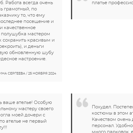
. Работа всегда очень
платье профессио
ь грамотный, по
казчику то, что ему
е последнее посещение и
и качественное
о полушубка мастером
к сохранить красивым и
рекроить), и деньги
сивую обновленную шубу
удесное настроение.
ИНА СЕРГЕЕВА / 25 НОЯБРЯ 2024
ь ваше ателье! Особую
Похудел. Постепе
льному мастеру своего
костюмы в этом а
могла моей дочери с
Качеством очень
о ателье не первый
персонал. Удобно
!!!
много парковок, е